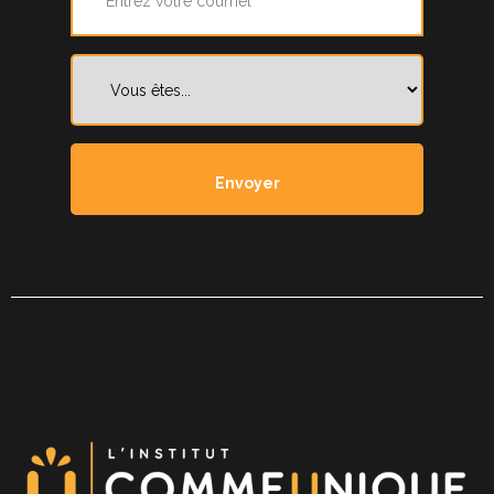
Vous
êtes...
*