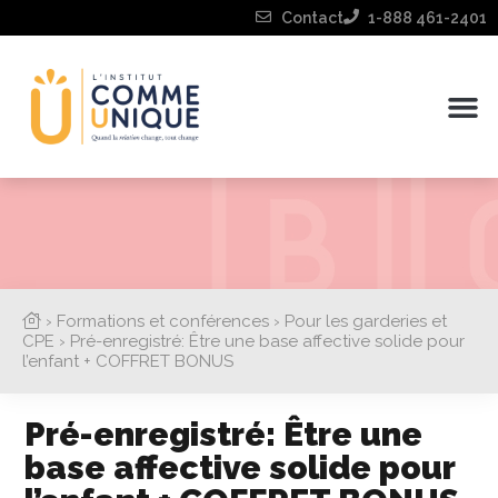
Contact
1-888 461-2401
›
Formations et conférences
›
Pour les garderies et
CPE
›
Pré-enregistré: Être une base affective solide pour
l’enfant + COFFRET BONUS
Pré-enregistré: Être une
base affective solide pour