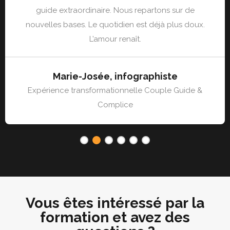
guide extraordinaire. Nous repartons sur de
nouvelles bases. Le quotidien est déjà plus doux.
L’amour renaît.
Marie-Josée, infographiste
Expérience transformationnelle Couple Guide &
Complice
1
2
3
4
5
6
Vous êtes intéressé par la
formation et avez des