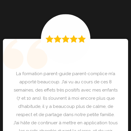
La formation parent-guide parent-complice m’a
apporté beaucoup. J’ai vu au cours de ces 8
semaines, des effets très positifs avec mes enfants
(7 et 10 ans). Ils s’ouvrent à moi encore plus que
d’habitude, il y a beaucoup plus de calme, de
respect et de partage dans notre petite famille.
J’ai hâte de continuer à mettre en application tous
les sujets abordés durant la classe, et de voir