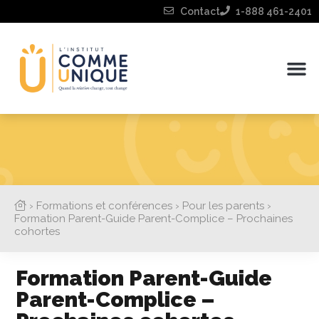
Contact
1-888 461-2401
›
Formations et conférences
›
Pour les parents
›
Formation Parent-Guide Parent-Complice – Prochaines
cohortes
Formation Parent-Guide
Parent-Complice –