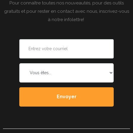
Pour connaître toutes nos nouveautés, pour des outils
gratuits et pour rester en contact avec nous, inscrivez-vous
à notre infolettre!
Courriel
*
Vous
êtes...
*