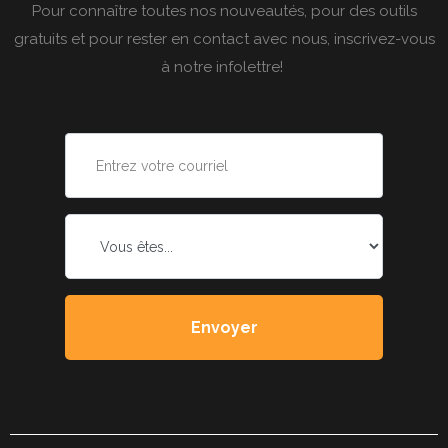
Pour connaître toutes nos nouveautés, pour des outils
gratuits et pour rester en contact avec nous, inscrivez-vous
à notre infolettre!
Courriel
*
Vous
êtes...
*