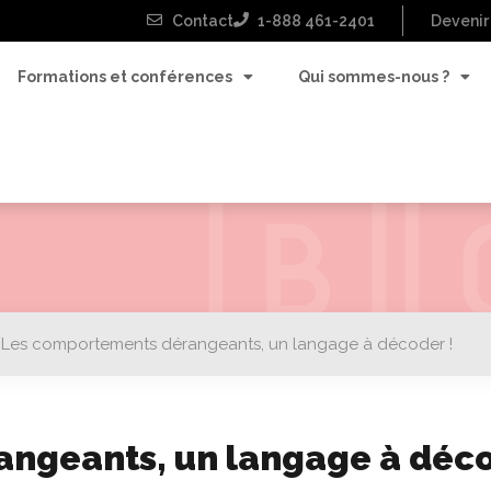
Contact
1-888 461-2401
Devenir
Formations et conférences
Qui sommes-nous ?
›
Les comportements dérangeants, un langage à décoder !
ngeants, un langage à déco