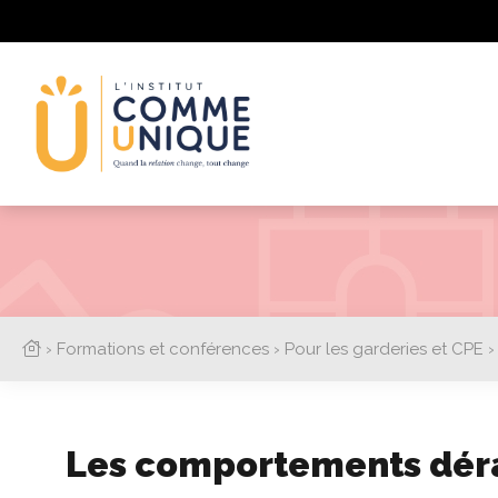
›
Formations et conférences
›
Pour les garderies et CPE
Les comportements déra