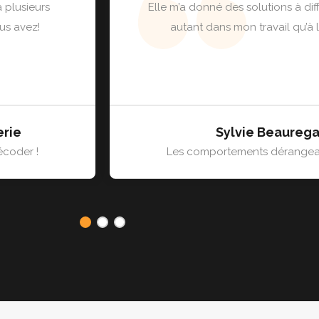
 plusieurs
Elle m’a donné des solutions à diff
us avez!
autant dans mon travail qu’à
erie
Sylvie Beaurega
coder !
Les comportements dérangean
1
2
3