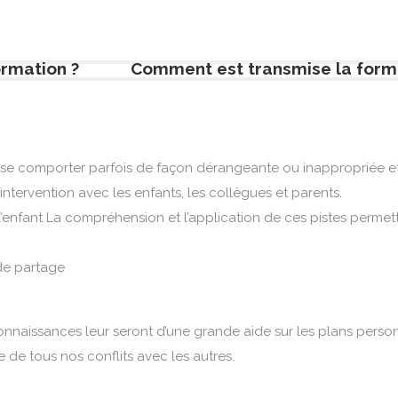
ormation ?
Comment est transmise la form
 se comporter parfois de façon dérangeante ou inappropriée et
tervention avec les enfants, les collègues et parents.
nfant La compréhension et l’application de ces pistes permett
 de partage
connaissances leur seront d’une grande aide sur les plans personn
de tous nos conflits avec les autres.